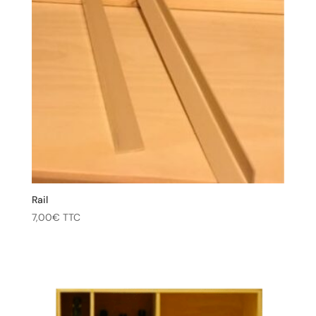
Rail
7,00
€
TTC