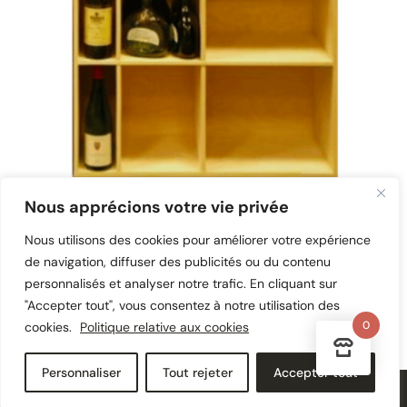
Nous apprécions votre vie privée
Nous utilisons des cookies pour améliorer votre expérience
Raut TRW
de navigation, diffuser des publicités ou du contenu
28,00
€
TTC
personnalisés et analyser notre trafic. En cliquant sur
"Accepter tout", vous consentez à notre utilisation des
0
cookies.
Politique relative aux cookies
Personnaliser
Tout rejeter
Accepter tout
LES CASIERS DU MANOIR - Tous droits réservés