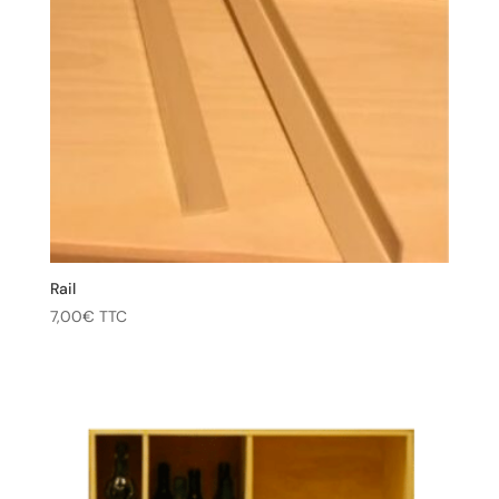
Rail
7,00
€
TTC