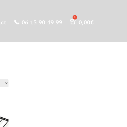
ct
📞 06 15 90 49 99
0,00
€