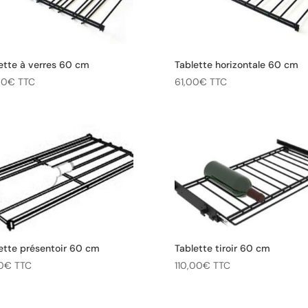
ette à verres 60 cm
Tablette horizontale 60 cm
00
€
TTC
61,00
€
TTC
ette présentoir 60 cm
Tablette tiroir 60 cm
0
€
TTC
110,00
€
TTC