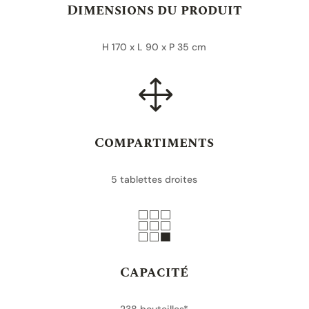
Dimensions du produit
170
cm
H 170 x L 90 x P 35 cm
1
Compartiments
5 tablettes droites

Capacité
238 bouteilles*