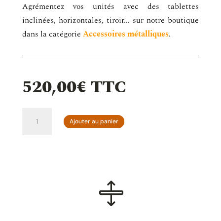
Agrémentez vos unités avec des tablettes
inclinées, horizontales, tiroir... sur notre boutique
dans la catégorie
Accessoires métalliques
.
520,00
€
TTC
quantité
Ajouter au panier
de
Unité
complémentaire
H1
–
L

90
x
H