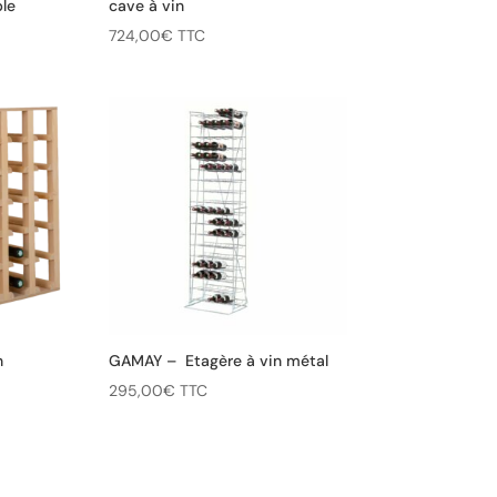
ble
cave à vin
724,00
€
TTC
n
GAMAY – Etagère à vin métal
295,00
€
TTC