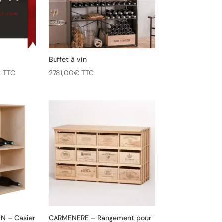
Buffet à vin
Plage
€
TTC
2781,00
€
TTC
de
prix :
100,00€
à
300,00€
 – Casier
CARMENERE – Rangement pour