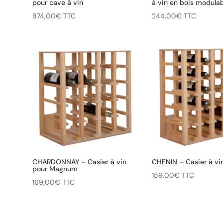
pour cave à vin
à vin en bois modula
874,00
€
TTC
244,00
€
TTC
CHARDONNAY – Casier à vin
CHENIN – Casier à vi
pour Magnum
159,00
€
TTC
169,00
€
TTC