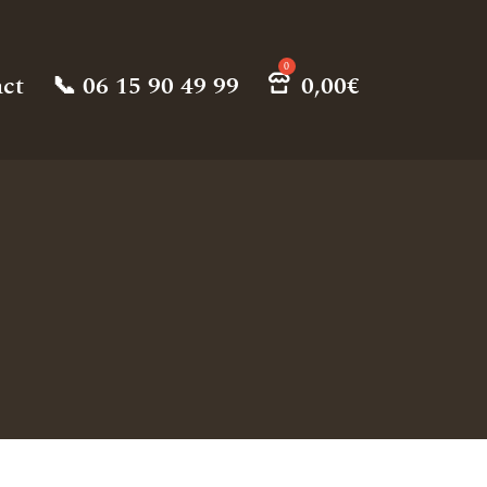
ct
📞 06 15 90 49 99
0,00
€